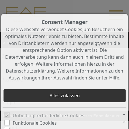
Consent Manager
Diese Webseite verwendet Cookies,um Besuchern ein
optimales Nutzererlebnis zu bieten. Bestimmte Inhalte
Bitte geben Sie Ihre Zugangsdaten für den "Kunden-Login"
von Drittanbietern werden nur angezeigt,wenn die
ein:
entsprechende Option aktiviert ist. Die
Benutzername:
Datenverarbeitung kann dann auch in einem Drittland
erfolgen. Weitere Informationen hierzu in der
Datenschutzerklärung. Weitere Informationen zu den
Auswirkungen Ihrer Auswahl finden Sie unter
Hilfe
.
Passwort:
Unbedingt erforderliche Cookies
Keine Zugangsdaten ? Bitte füllen Sie dieses Formular aus:
Funktionale Cookies
*Anrede: