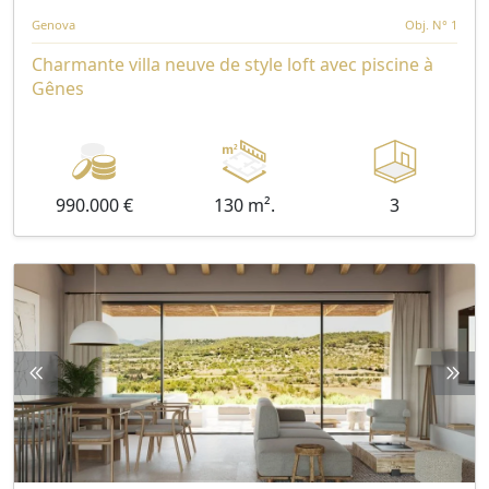
Genova
Obj. N° 1
Charmante villa neuve de style loft avec piscine à
Gênes
990.000 €
130 m².
3