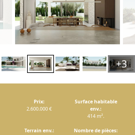
+3
Prix:
Surface habitable
2.600.000 €
env.:
414 m².
Terrain env.:
Nombre de pièces: