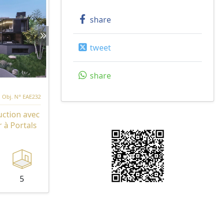
share
tweet
share
Obj. N° EAE232
uction avec
 à Portals
5