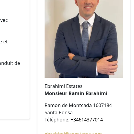
avec
e et
onduit de
Ebrahimi Estates
Monsieur Ramin Ebrahimi
Ramon de Montcada 1607184
Santa Ponsa
Téléphone:
+34614377014
ebrahimi@eaestates.com