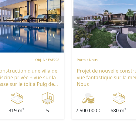
Obj. N° EAE228
Portals Nous
onstruction d’une villa de
Projet de nouvelle constr
iscine privée + vue sur la
vue fantastique sur la mer
sse sur le toit à Puig de
Nous
319 m².
5
7.500.000 €
680 m².