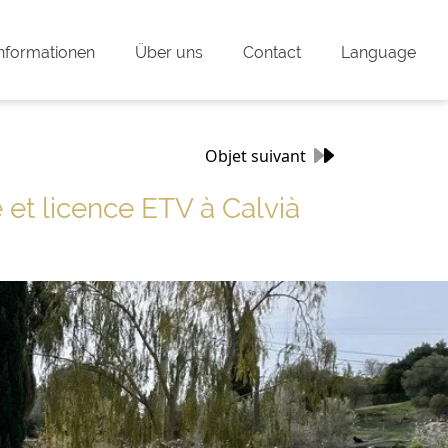
nformationen
Über uns
Contact
Language
Objet suivant
 et licence ETV à Calvià