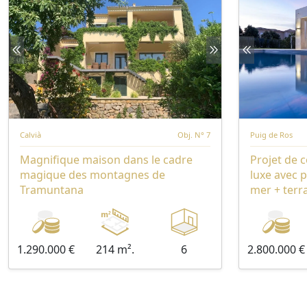
Calvià
Obj. N° 7
Puig de Ros
Magnifique maison dans le cadre
Projet de c
magique des montagnes de
luxe avec p
Tramuntana
mer + terra
Ros
1.290.000 €
214 m².
6
2.800.000 €