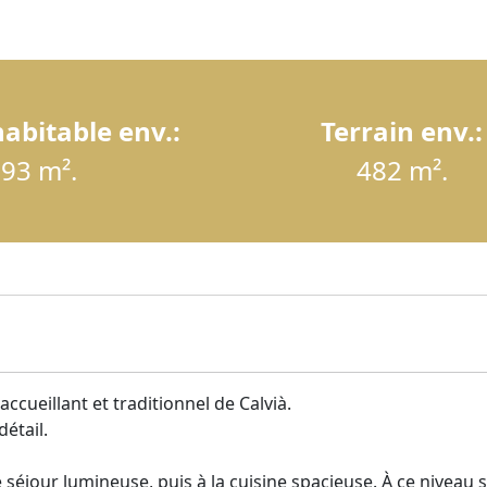
abitable env.:
Terrain env.:
93 m².
482 m².
ccueillant et traditionnel de Calvià.
étail.
e séjour lumineuse, puis à la cuisine spacieuse. À ce niveau 