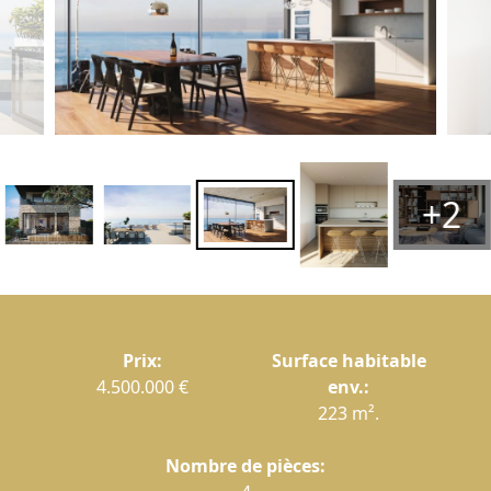
+2
Prix:
Surface habitable
4.500.000 €
env.:
223 m².
Nombre de pièces: